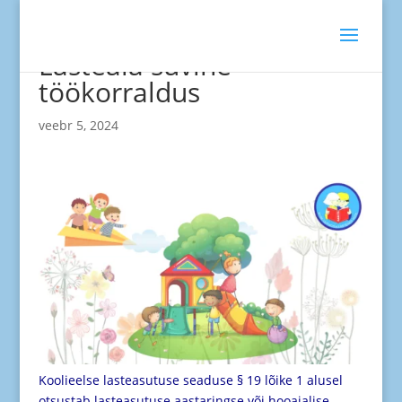
Lasteaia suvine
töökorraldus
veebr 5, 2024
Koolieelse lasteasutuse seaduse § 19 lõike 1 alusel
otsustab lasteasutuse aastaringse või hooajalise