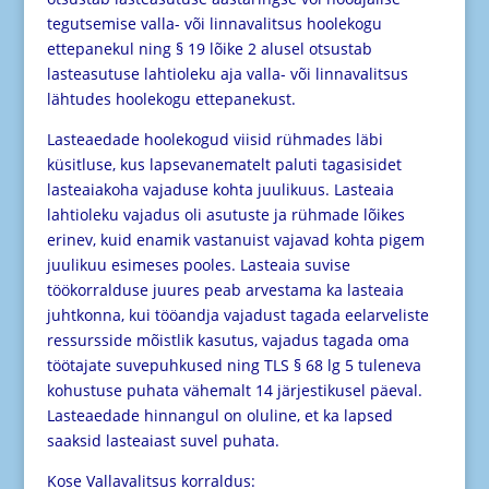
tegutsemise valla- või linnavalitsus hoolekogu
ettepanekul ning § 19 lõike 2 alusel otsustab
lasteasutuse lahtioleku aja valla- või linnavalitsus
lähtudes hoolekogu ettepanekust.
Lasteaedade hoolekogud viisid rühmades läbi
küsitluse, kus lapsevanematelt paluti tagasisidet
lasteaiakoha vajaduse kohta juulikuus. Lasteaia
lahtioleku vajadus oli asutuste ja rühmade lõikes
erinev, kuid enamik vastanuist vajavad kohta pigem
juulikuu esimeses pooles.
Lasteaia suvise
töökorralduse juures peab arvestama ka lasteaia
juhtkonna, kui tööandja vajadust
tagada eelarveliste
ressursside mõistlik kasutus, vajadus tagada oma
töötajate suvepuhkused ning TLS
§ 68 lg 5 tuleneva
kohustuse puhata vähemalt 14 järjestikusel päeval.
Lasteaedade hinnangul on
oluline, et ka lapsed
saaksid lasteaiast suvel puhata.
Kose Vallavalitsus
korraldus: