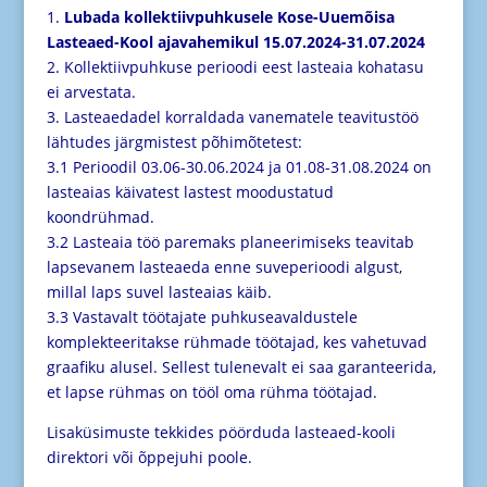
1.
Lubada kollektiivpuhkusele Kose-Uuemõisa
Lasteaed-Kool ajavahemikul
15.07.2024-31.07.2024
2. Kollektiivpuhkuse perioodi eest lasteaia kohatasu
ei arvestata.
3. Lasteaedadel korraldada vanematele teavitustöö
lähtudes järgmistest põhimõtetest:
3.1 Perioodil 03.06-30.06.2024 ja 01.08-31.08.2024 on
lasteaias käivatest lastest moodustatud
koondrühmad.
3.2 Lasteaia töö paremaks planeerimiseks teavitab
lapsevanem lasteaeda enne suveperioodi
algust,
millal laps suvel lasteaias käib.
3.3 Vastavalt töötajate puhkuseavaldustele
komplekteeritakse rühmade töötajad, kes vahetuvad
graafiku alusel. Sellest tulenevalt ei saa garanteerida,
et lapse rühmas on tööl oma rühma
töötajad.
Lisaküsimuste tekkides pöörduda lasteaed-kooli
direktori või õppejuhi poole.