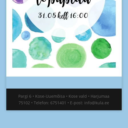
Pargi 6 • Kose-Uuemõisa • Kose vald • Harjumaa
75102 • Telefon: 6751401 • E-post: info@kula.ee