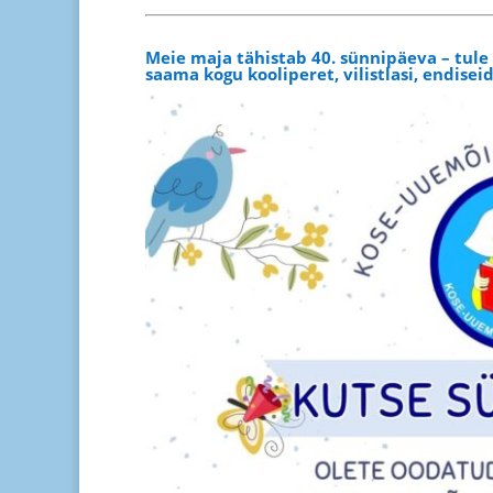
Meie maja tähistab 40. sünnipäeva – tul
saama kogu kooliperet, vilistlasi, endiseid