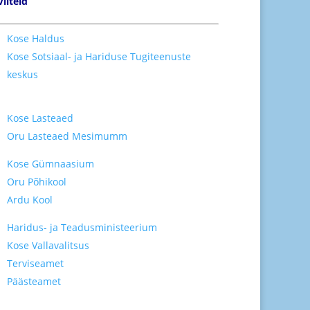
Viiteid
Kose Haldus
Kose Sotsiaal- ja Hariduse Tugiteenuste
keskus
Kose Lasteaed
Oru Lasteaed Mesimumm
Kose Gümnaasium
Oru Põhikool
Ardu Kool
Haridus- ja Teadusministeerium
Kose Vallavalitsus
Terviseamet
Päästeamet