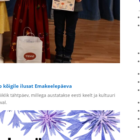
b kõigile ilusat Emakeelepäeva
iklik tähtpäev, millega austatakse eesti keelt ja kultuuri
val.