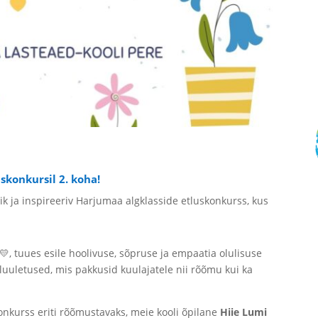
skonkursil 2. koha!
ik ja inspireeriv Harjumaa algklasside etluskonkurss, kus
, tuues esile hoolivuse, sõpruse ja empaatia olulisuse
 luuletused, mis pakkusid kuulajatele nii rõõmu kui ka
nkurss eriti rõõmustavaks, meie kooli õpilane
Hiie Lumi