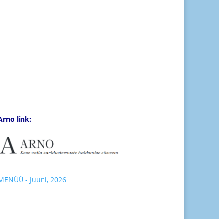
Eliisi ja Stuudiumi link:
Kool
Lasteaed
Arno link:
MENÜÜ - Juuni, 2026