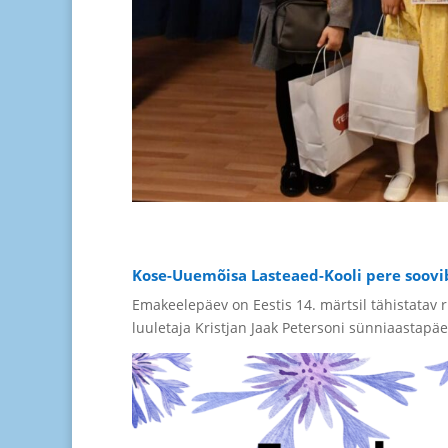
Kose-Uuemõisa Lasteaed-Kooli pere soovi
Emakeelepäev on Eestis 14. märtsil tähistatav ri
luuletaja Kristjan Jaak Petersoni sünniaastapäe