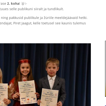
ärase
2. koha
! 🥈✨
tuues selle publikuni siiralt ja tundlikult.
 ning pakkusid publikule ja žüriile meeldejäävaid hetki.
dajat, Piret Jaagut, kelle toetusel see kaunis tulemus