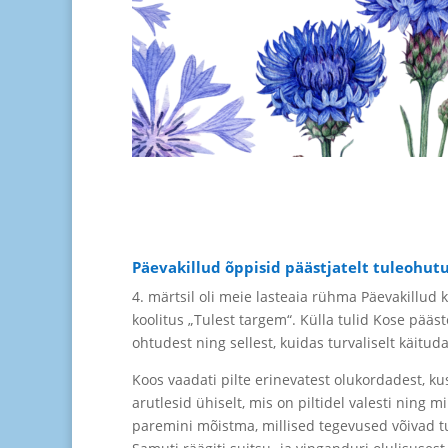
Päevakillud õppisid päästjatelt tuleohut
4. märtsil oli meie lasteaia rühma Päevakillud 
koolitus „Tulest targem“. Külla tulid Kose pääs
ohtudest ning sellest, kuidas turvaliselt käituda
Koos vaadati pilte erinevatest olukordadest, kus
arutlesid ühiselt, mis on piltidel valesti ning m
paremini mõistma, millised tegevused võivad tu