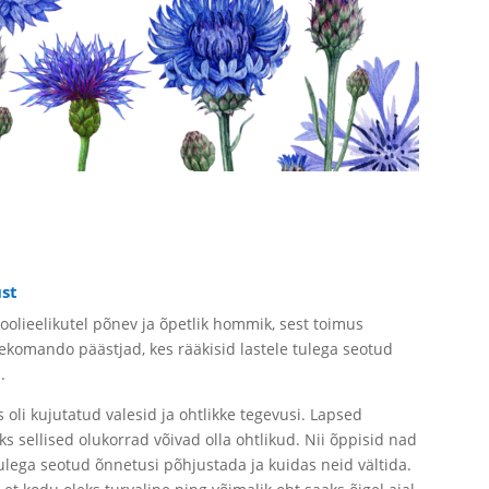
ust
koolieelikutel põnev ja õpetlik hommik, sest toimus
tekomando päästjad, kes rääkisid lastele tulega seotud
.
 oli kujutatud valesid ja ohtlikke tegevusi. Lapsed
iks sellised olukorrad võivad olla ohtlikud. Nii õppisid nad
lega seotud õnnetusi põhjustada ja kuidas neid vältida.