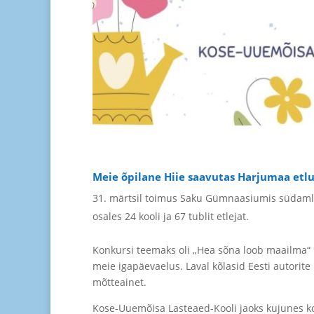
Meie õpilane Hiie saavutas Harjumaa etlu
märtsil toimus
Saku Gümnaasium
is südaml
osales 24 kooli ja 67 tublit etlejat.
Konkursi teemaks oli „Hea sõna loob maailma“ 
meie igapäevaelus. Laval kõlasid Eesti autorite
mõtteainet.
Kose-Uuemõisa Lasteaed-Kooli jaoks kujunes ko