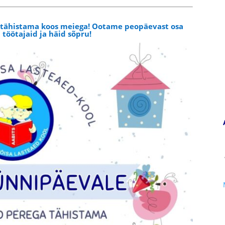
e tähistama koos meiega! Ootame peopäevast osa
 töötajaid ja häid sõpru!