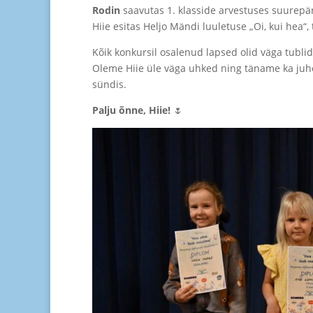
Rodin
saavutas 1. klasside arvestuses suurep
Hiie esitas
Heljo Mänd
i luuletuse „Oi, kui hea“, 
Kõik konkursil osalenud lapsed olid väga tublid
Oleme Hiie üle väga uhked ning täname ka juhen
sündis.
Palju õnne, Hiie!
🌷